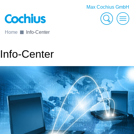
Max Cochius GmbH
Suche
Men
Home
Info-Center
Info-Center