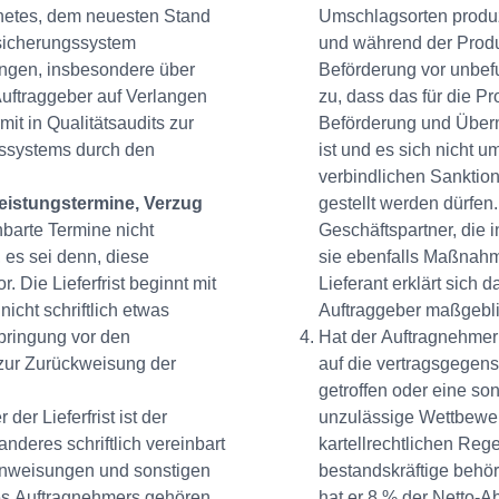
netes, dem neuesten Stand
Umschlagsorten produzi
ssicherungssystem
und während der Produ
ungen, insbesondere über
Beförderung vor unbefu
Auftraggeber auf Verlangen
zu, dass das für die P
mit in Qualitätsaudits zur
Beförderung und Übern
gssystems durch den
ist und es sich nicht 
verbindlichen Sanktion
Leistungstermine, Verzug
gestellt werden dürfen.
nbarte Termine nicht
Geschäftspartner, die 
, es sei denn, diese
sie ebenfalls Maßnahme
Die Lieferfrist beginnt mit
Lieferant erklärt sich
icht schriftlich etwas
Auftraggeber maßgebli
rbringung vor den
Hat der Auftragnehmer
 zur Zurückweisung der
auf die vertragsgegen
getroffen oder eine so
der Lieferfrist ist der
unzulässige Wettbewe
nderes schriftlich vereinbart
kartellrechtlichen Rege
bsanweisungen und sonstigen
bestandskräftige behör
des Auftragnehmers gehören.
hat er 8 % der Netto-