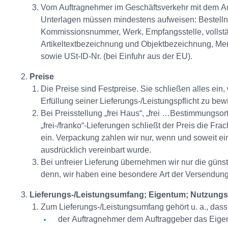
Vom Auftragnehmer im Geschäftsverkehr mit dem A
Unterlagen müssen mindestens aufweisen: Bestell
Kommissionsnummer, Werk, Empfangsstelle, vollst
Artikeltextbezeichnung und Objektbezeichnung, M
sowie USt-ID-Nr. (bei Einfuhr aus der EU).
Preise
Die Preise sind Festpreise. Sie schließen alles ein
Erfüllung seiner Lieferungs-/Leistungspflicht zu bew
Bei Preisstellung „frei Haus“, „frei …Bestimmungsor
„frei-/franko“-Lieferungen schließt der Preis die Fr
ein. Verpackung zahlen wir nur, wenn und soweit ei
ausdrücklich vereinbart wurde.
Bei unfreier Lieferung übernehmen wir nur die günst
denn, wir haben eine besondere Art der Versendung
Lieferungs-/Leistungsumfang; Eigentum; Nutzungsr
Zum Lieferungs-/Leistungsumfang gehört u. a., dass
der Auftragnehmer dem Auftraggeber das Eige