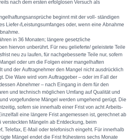
reits nach dem ersten erfolglosen Versuch als
gelhaftungsansprüche beginnt mit der voll- ständigen
des Liefer-/Leistungsumfanges oder, wenn eine Abnahme
 Abnahme.
hren in 36 Monaten; längere gesetzliche
ben hiervon unberührt. Für neu gelieferte/ geleistete Teile
frist neu zu laufen, für nachgebesserte Teile nur, sofern
Mangel oder um die Folgen einer mangelhaften
 und der Auftragnehmer den Mangel nicht ausdrücklich
gt. Die Ware wird vom Auftraggeber – oder im Fall der
 dessen Abnehmer – nach Eingang in dem für den
aren und technisch möglichen Umfang auf Qualität und
ft und vorgefundene Mängel werden umgehend gerügt. Die
tzeitig, sofern sie innerhalb einer Frist von acht Arbeits-
Einzelfall eine längere Frist angemessen ist, gerechnet ab
i versteckten Mängeln ab Entdeckung, beim
, Telefax, E-Mail oder telefonisch eingeht. Für innerhalb
erügte Mängel endet die Frist frühestens sechs Monate