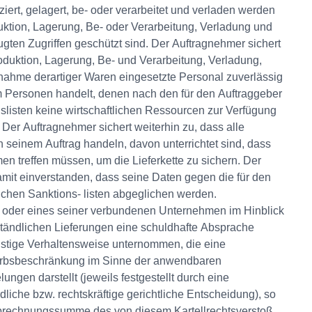
ert, gelagert, be- oder verarbeitet und verladen werden
ktion, Lagerung, Be- oder Verarbeitung, Verladung und
gten Zugriffen geschützt sind. Der Auftragnehmer sichert
roduktion, Lagerung, Be- und Verarbeitung, Verladung,
ahme derartiger Waren eingesetzte Personal zuverlässig
um Personen handelt, denen nach den für den Auftraggeber
slisten keine wirtschaftlichen Ressourcen zur Verfügung
 Der Auftragnehmer sichert weiterhin zu, dass alle
in seinem Auftrag handeln, davon unterrichtet sind, dass
n treffen müssen, um die Lieferkette zu sichern. Der
 damit einverstanden, dass seine Daten gegen die für den
chen Sanktions- listen abgeglichen werden.
 oder eines seiner verbundenen Unternehmen im Hinblick
ständlichen Lieferungen eine schuldhafte Absprache
nstige Verhaltensweise unternommen, die eine
rbsbeschränkung im Sinne der anwendbaren
lungen darstellt (jeweils festgestellt durch eine
dliche bzw. rechtskräftige gerichtliche Entscheidung), so
Abrechnungssumme des von diesem Kartellrechtsverstoß