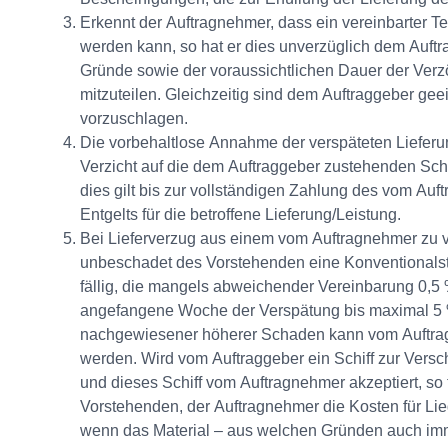
Erkennt der Auftragnehmer, dass ein vereinbarter Te
werden kann, so hat er dies unverzüglich dem Auft
Gründe sowie der voraussichtlichen Dauer der Verzö
mitzuteilen. Gleichzeitig sind dem Auftraggeber g
vorzuschlagen.
Die vorbehaltlose Annahme der verspäteten Lieferun
Verzicht auf die dem Auftraggeber zustehenden Sc
dies gilt bis zur vollständigen Zahlung des vom Au
Entgelts für die betroffene Lieferung/Leistung.
Bei Lieferverzug aus einem vom Auftragnehmer zu 
unbeschadet des Vorstehenden eine Konventionalst
fällig, die mangels abweichender Vereinbarung 0,5 
angefangene Woche der Verspätung bis maximal 5 %
nachgewiesener höherer Schaden kann vom Auftra
werden. Wird vom Auftraggeber ein Schiff zur Versc
und dieses Schiff vom Auftragnehmer akzeptiert, so
Vorstehenden, der Auftragnehmer die Kosten für Lieg
wenn das Material – aus welchen Gründen auch imm