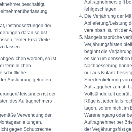
Auftragnehmers gilt be
itnehmer beschäftigt,
fehlgeschlagen.
rbeitnehmerüberlassung
Die Verjährung der Män
Ablieferung/Leistung 
at, Instandsetzungen der
vereinbart ist, mit der
derungen daran selbst
Mängelansprüche verjä
ssen, ferner Ersatzteile
Verjährungsfristen blei
 zu lassen.
beginnt die Verjährungs
 abgewichen werden, so ist
es sich um denselben 
r terminlichen
Nachbesserung handelt
schriftliche
nur aus Kulanz beseiti
der Ausführung getroffen
Streckenlieferung von
Auftraggeber zumut- b
erungen/-leistungen ist der
Vollständigkeit geprü
osten des Auftragnehmers
Rüge ist jedenfalls rech
tagen, sofern nicht im 
gsgemäße Verwendung der
Wareneingang oder be
, Montageanleitungen,
Auftragnehmer per Brief
nicht gegen Schutzrechte
der Verjährungsfrist g