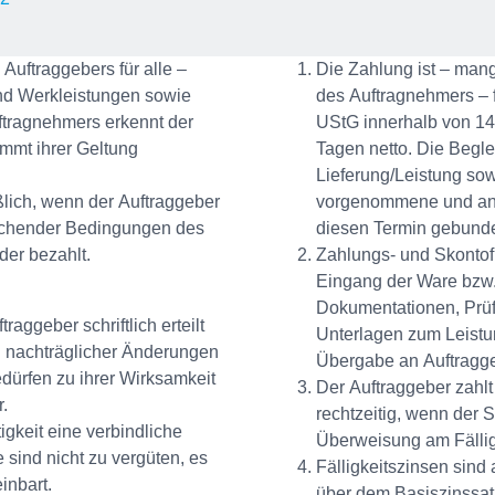
Auftraggebers für alle –
Die Zahlung ist – man
und Werkleistungen sowie
des Auftragnehmers – 
tragnehmers erkennt der
UStG innerhalb von 14
immt ihrer Geltung
Tagen netto. Die Begl
Lieferung/Leistung so
lich, wenn der Auftraggeber
vorgenommene und ang
ichender Bedingungen des
diesen Termin gebunde
er bezahlt.
Zahlungs- und Skontof
Eingang der Ware bzw.
Dokumentationen, Prüf
aggeber schriftlich erteilt
Unterlagen zum Leistu
h nachträglicher Änderungen
Übergabe an Auftragge
ürfen zu ihrer Wirksamkeit
Der Auftraggeber zahlt
.
rechtzeitig, wenn der 
igkeit eine verbindliche
Überweisung am Fällig
 sind nicht zu vergüten, es
Fälligkeitszinsen sind
inbart.
über dem Basiszinssat