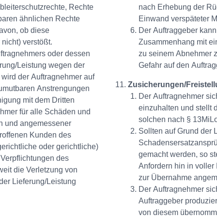
lbleiterschutzrechte, Rechte
nach Erhebung der Rüg
 baren ähnlichen Rechte
Einwand verspäteter M
avon, ob diese
Der Auftraggeber kan
nicht) verstößt.
Zusammenhang mit eine
uftragnehmers oder dessen
zu seinem Abnehmer zu
rung/Leistung wegen der
Gefahr auf den Auftra
wird der Auftragnehmer auf
Zusicherungen/Freistel
h zumutbaren Anstrengungen
Der Auftragnehmer sic
nigung mit dem Dritten
einzuhalten und stellt
ehmer für alle Schäden und
solchen nach § 13MiLoG
fen und angemessener
Sollten auf Grund der
troffenen Kunden des
Schadensersatzansprüc
richtliche oder gerichtliche)
gemacht werden, so ste
 Verpflichtungen des
Anfordern hin in voller
eit die Verletzung von
zur Übernahme angeme
 der Lieferung/Leistung
Der Auftragnehmer sich
Auftraggeber produziert
von diesem übernommen