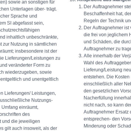
ten) sowie an sonstigen für
Der Auftragnehmer steh
chen Unterlagen über- trägt.
Beschaffenheit hat, d
scher Sprache und
Regeln der Technik un
em SI abgefasst sein,
Der Auftragnehmer ist v
schutzrechtsfähigen
die frei von jeglichem
und inhaltlich unbeschränkte,
und Schäden, die durch
t zur Nutzung in sämtlichen
Auftragnehmer zu trag
äumt; insbesondere ist der
Alle innerhalb der Ver
ie Lieferungen/Leistungen zu
Wahl des Auftraggebers
r und veränderter Form zu
Lieferung/Leistung neu
lich wiederzugeben, sowie
entstehen. Die Kosten 
entgeltlich und unentgeltlich
einschließlich aller N
den gesetzlichen Vorsc
n Lieferungen/ Leistungen,
Nacherfüllung innerha
, ausschließliche Nutzungs-
nicht nach, so kann de
 Umfang einräumt,
Auftragnehmer Ersatz 
orschriften des
entsprechen- den Vorsc
 und die jeweiligen
Minderung oder Schad
s gilt auch insoweit, als der