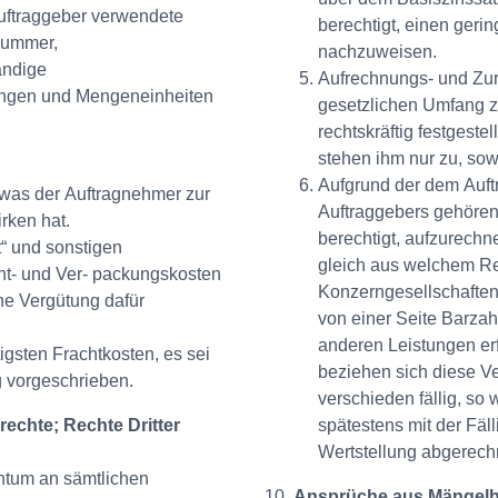
uftraggeber verwendete
berechtigt, einen ger
nummer,
nachzuweisen.
ändige
Aufrechnungs- und Zur
engen und Mengeneinheiten
gesetzlichen Umfang z
rechtskräftig festgest
stehen ihm nur zu, sow
Aufgrund der dem Auft
, was der Auftragnehmer zur
Auftraggebers gehörend
irken hat.
berechtigt, aufzurech
t“ und sonstigen
gleich aus welchem Re
acht- und Ver- packungskosten
Konzerngesellschaften
ne Vergütung dafür
von einer Seite Barza
anderen Leistungen erf
igsten Frachtkosten, es sei
beziehen sich diese V
 vorgeschrieben.
verschieden fällig, so
echte; Rechte Dritter
spätestens mit der Fäll
Wertstellung abgerech
ntum an sämtlichen
Ansprüche aus Mängelh