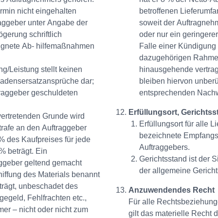
rmin nicht eingehalten
betroffenen Lieferumfa
raggeber unter Angabe der
soweit der Auftragneh
gerung schriftlich
oder nur ein geringere
eeignete Ab- hilfemaßnahmen
Falle einer Kündigung 
dazugehörigen Rahmenl
g/Leistung stellt keinen
hinausgehende vertrag
hadensersatzansprüche dar;
bleiben hiervon unber
ftraggeber geschuldeten
entsprechenden Nachw
Erfüllungsort, Gerichts
vertretenden Grunde wird
Erfüllungsort für alle 
rafe an den Auftraggeber
bezeichnete Empfangss
% des Kaufpreises für jede
Auftraggebers.
 beträgt. Ein
Gerichtsstand ist der 
ggeber geltend gemacht
der allgemeine Gerich
hiffung des Materials benannt
 trägt, unbeschadet des
Anzuwendendes Recht
egeld, Fehlfrachten etc.,
Für alle Rechtsbeziehun
er – nicht oder nicht zum
gilt das materielle Recht