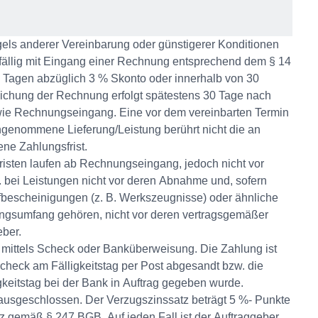
gels anderer Vereinbarung oder günstigerer Konditionen
fällig mit Eingang einer Rechnung entsprechend dem § 14
 Tagen abzüglich 3 % Skonto oder innerhalb von 30
eichung der Rechnung erfolgt spätestens 30 Tage nach
wie Rechnungseingang. Eine vor dem vereinbarten Termin
enommene Lieferung/Leistung berührt nicht die an
ne Zahlungsfrist.
risten laufen ab Rechnungseingang, jedoch nicht vor
 bei Leistungen nicht vor deren Abnahme und, sofern
bescheinigungen (z. B. Werkszeugnisse) oder ähnliche
ngsumfang gehören, nicht vor deren vertragsgemäßer
ber.
 mittels Scheck oder Banküberweisung. Die Zahlung ist
Scheck am Fälligkeitstag per Post abgesandt bzw. die
keitstag bei der Bank in Auftrag gegeben wurde.
 ausgeschlossen. Der Verzugszinssatz beträgt 5 %- Punkte
z gemäß § 247 BGB. Auf jeden Fall ist der Auftraggeber