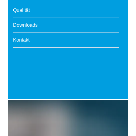
Qualität
Downloads
Kontakt
SafeValue must use [property]=binding: News (see https://an