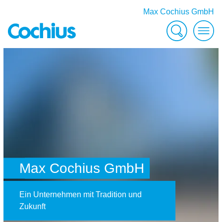
Max Cochius GmbH
Suche
Men
SafeValue must use [property]=binding: Max Cochius GmbH (see 
Max Cochius GmbH
Ein Unternehmen mit Tradition und
Zukunft