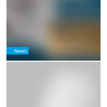
News
SafeValue must use [property]=binding: Standorte (see https: