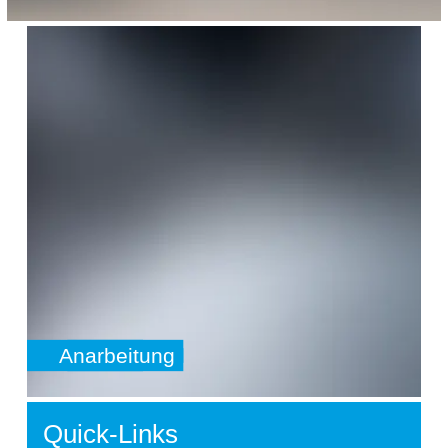
SafeValue must use [property]=binding: Anarbeitung (see http
Anarbeitung
Quick-Links